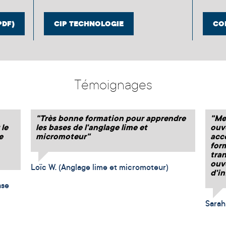
PDF)
CIP TECHNOLOGIE
CO
Témoignages
"Très bonne formation pour apprendre
"Me
 le
les bases de l'anglage lime et
ouv
e
micromoteur"
acce
for
tra
ouv
Loïc W. (Anglage lime et micromoteur)
d'i
ase
Sarah