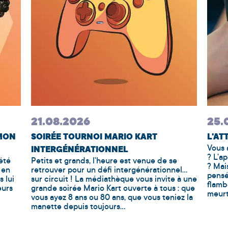
21.08.2026
25.
 MON
SOIRÉE TOURNOI MARIO KART
L'AT
Vous 
INTERGÉNÉRATIONNEL
? L'a
été
Petits et grands, l'heure est venue de se
? Mai
 en
retrouver pour un défi intergénérationnel…
pensé
s lui
sur circuit ! La médiathèque vous invite à une
flamb
eurs
grande soirée Mario Kart ouverte à tous : que
meurt
vous ayez 8 ans ou 80 ans, que vous teniez la
manette depuis toujours...