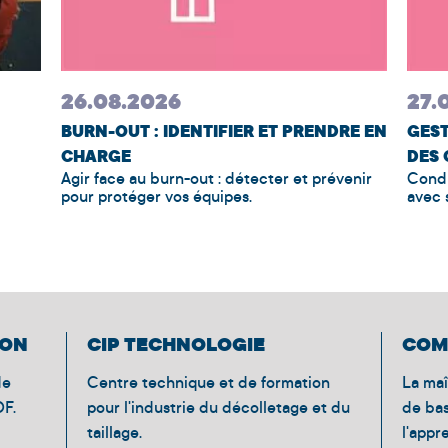
26.08.2026
27.
BURN-OUT : IDENTIFIER ET PRENDRE EN
GEST
CHARGE
DES
Agir face au burn-out : détecter et prévenir
Condu
pour protéger vos équipes.
avec 
ION
CIP TECHNOLOGIE
COM
de
Centre technique et de formation
La maî
DF.
pour l'industrie du décolletage et du
de ba
taillage.
l'appr