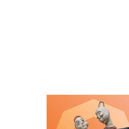
ES : LÉONARD DE
'UN SOURIRE
ns vous