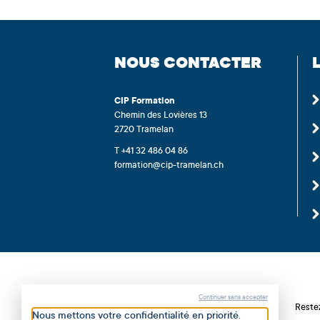
NOUS CONTACTER
CIP
Formation
Chemin des Lovières 13
2720 Tramelan
T +41 32 486 04 86
formation@cip-tramelan.ch
Continuer sans accepter
Restez
Nous mettons votre confidentialité en priorité.