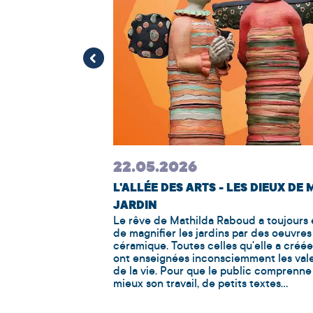
ent important de
nard de Vinci,
u de la Joconde.
oirée mondaine a
dovic Sforza, grand
22.05.2026
L'ALLÉE DES ARTS - LES DIEUX DE
JARDIN
Le rêve de Mathilda Raboud a toujours 
de magnifier les jardins par des oeuvres
céramique. Toutes celles qu'elle a créée
ont enseignées inconsciemment les val
de la vie. Pour que le public comprenne
mieux son travail, de petits textes...