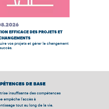
08.2026
31.08.2026
ION EFFICACE DES PROJETS ET
GÉRER, TRAITER 
 CHANGEMENTS
RELATIONS DIFFI
ire vos projets et gérer le changement
Prévenir et résoudre
succès.
cadre professionnel
PÉTENCES DE BASE
trise insuffisante des compétences
se empêche l'accès à
entissage tout au long de la vie.