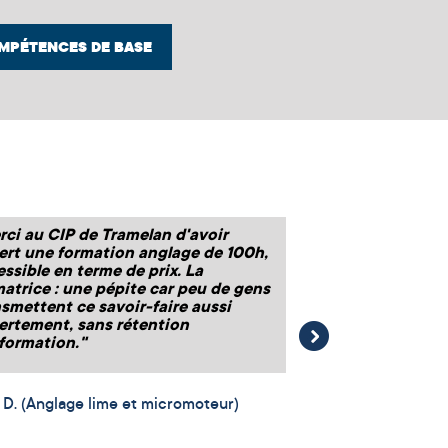
MPÉTENCES DE BASE
rci au CIP de Tramelan d'avoir
« Formation très
ert une formation anglage de 100h,
et animation qual
ssible en terme de prix. La
matrice : une pépite car peu de gens
nsmettent ce savoir-faire aussi
Franck (Burn-out : i
ertement, sans rétention
charge)
nformation."
 D. (Anglage lime et micromoteur)