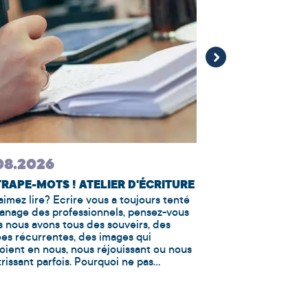
ou lectrices occasio
cette heure est po
d’échange et de par
votre dernier coup 
d’un thème ou d’un g
08.2026
TRAPE-MOTS ! ATELIER D'ÉCRITURE
aimez lire? Ecrire vous a toujours tenté
panage des professionnels, pensez-vous
s nous avons tous des souveirs, des
es récurrentes, des images qui
oient en nous, nous réjouissant ou nous
rissant parfois. Pourquoi ne pas...