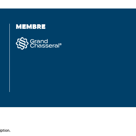
MEMBRE
ption..